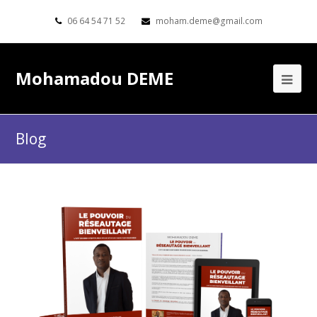
06 64 54 71 52
moham.deme@gmail.com
Mohamadou DEME
Blog