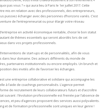
hamadou Deme, vous invite chaleureusement à son évènement «
i pas vous ? » qui aura lieu à Paris le 1er juillet 2017. Cette
tre mis en relation avec des professionnels, des entrepreneurs,
vous puissiez échanger avec des personnes d’horizons variés. C’est
venture de l’entrepreneuriat ou pour élargir votre réseau
d’entreprise en activité économique rentable, choisir le bon statut
: autant de thèmes essentiels qui seront abordés lors de cet
eux dans vos projets professionnels.
interventions de start-ups et de personnalités, afin de vous
ts dans leur domaine. Des acteurs différents du monde de
adres, partenaires institutionnels ou encore employés. Un brunch et
position des invités afin de favoriser les échanges.
st une entreprise collaborative et solidaire qui accompagne les
nelle à l’aide de coachings personnalisés. L’agence permet
orme de recrutement de leurs collaborateurs futurs et d’accroître
tat suivant : l’évolution professionnelle est freinée par l’absence de
tences, et peu d’agences proposent des services aussi polyvalents.
g et de formation professionnelle sont uniques en leur genre !