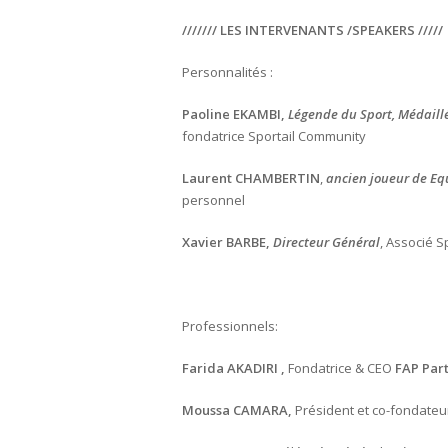
///////
LES INTERVENANTS /SPEAKERS
/////
Personnalités :
Paoline EKAMBI,
Légende du Sport, Médaill
fondatrice Sportail Community
Laurent CHAMBERTIN
,
ancien joueur de Equ
personnel
Xavier BARBE,
Directeur Général
, Associé S
Professionnels:
Farida AKADIRI ,
Fondatrice & CEO
FAP Par
Moussa CAMARA,
Président et co-fondate