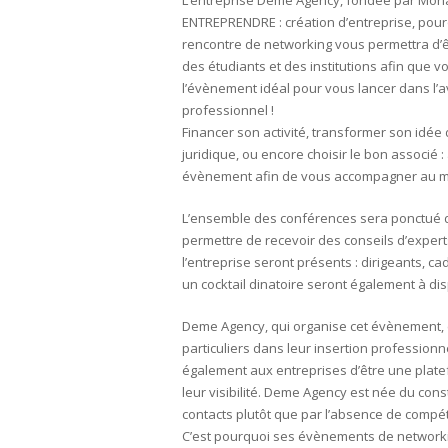
L’entreprise Deme Agency, fondée par Mo
ENTREPRENDRE : création d’entreprise, pourquo
rencontre de networking vous permettra d’ê
des étudiants et des institutions afin que 
l’évènement idéal pour vous lancer dans l’a
professionnel !
Financer son activité, transformer son idée 
juridique, ou encore choisir le bon associé 
évènement afin de vous accompagner au mi
L’ensemble des conférences sera ponctué d’
permettre de recevoir des conseils d’exper
l’entreprise seront présents : dirigeants, c
un cocktail dinatoire seront également à dis
Deme Agency, qui organise cet évènement, e
particuliers dans leur insertion profession
également aux entreprises d’être une platef
leur visibilité. Deme Agency est née du cons
contacts plutôt que par l’absence de compé
C’est pourquoi ses évènements de networkin