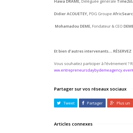
Hawa DRAME,
Déléguée générale
Time2st
Didier ACOUETEY,
PDG Groupe
AfricSear
Mohamadou DEME
, Fondateur & CEO
DEME
Et bien d’autres intervenants…. RÉSERVE
Vous souhaitez participer à l’évènement ? Rie
ww.entrepreneursdaybydemeagency.eventb
Partager sur vos réseaux sociaux
Tweet
Partager
Plus un
Articles connexes