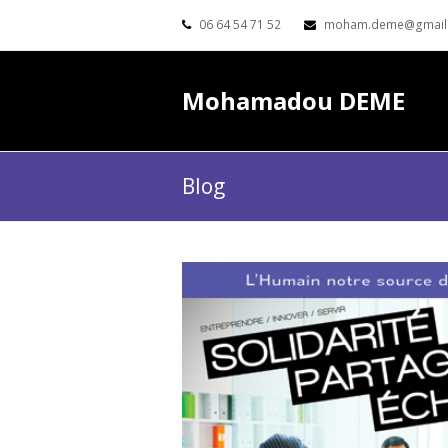
06 64 54 71 52
moham.deme@gmail
Mohamadou DEME
Blog