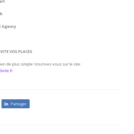
art
ch
 Agency
Z VITE VOS PLACES
n de plus simple ! Inscrivez-vous sur le site :
rite.fr
Partager