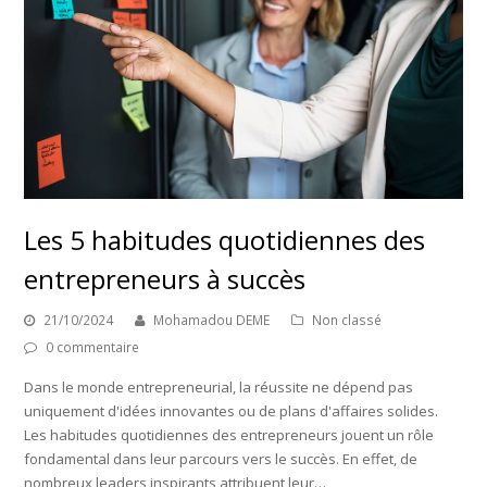
Les 5 habitudes quotidiennes des
entrepreneurs à succès
21/10/2024
Mohamadou DEME
Non classé
0 commentaire
Dans le monde entrepreneurial, la réussite ne dépend pas
uniquement d'idées innovantes ou de plans d'affaires solides.
Les habitudes quotidiennes des entrepreneurs jouent un rôle
fondamental dans leur parcours vers le succès. En effet, de
nombreux leaders inspirants attribuent leur…