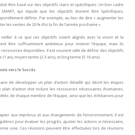
l doit être basé sur des objectifs clairs et spécifiques. Un bon cadre
 SMART, qui stipule que les objectifs doivent être Spécifiques,
mporellement définis. Par exemple, au lieu de dire « augmenter les
r les ventes de 20 % d’ici la fin de l’année prochaine ».
eiller à ce que ces objectifs soient alignés avec la vision et la
ivent être suffisamment ambitieux pour motiver l’équipe, mais ils
ressources disponibles. Il est souvent utile de définir des objectifs
 (1 an), moyen terme (2-3 ans), et long terme (5-10 ans).
oute vers le Succès
ssaire de développer un plan d’action détaillé qui décrit les étapes
e plan d’action doit inclure les ressources nécessaires (humaines,
bilités de chaque membre de l’équipe, ainsi que les échéances pour
’adapter aux imprévus et aux changements de l’environnement. Il est
ulières pour évaluer les progrès, ajuster les actions si nécessaire,
 bonne voie. Ces révisions peuvent être effectuées lors de réunions