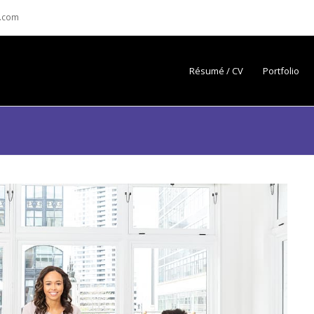
.com
Résumé / CV
Portfolio