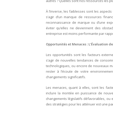
autres ? Quelles sont nos ressources les pl
À l’inverse, les faiblesses sont les aspects 
s’agir d’un manque de ressources financi
reconnaissance de marque ou d’une expéri
éviter qu’elles ne deviennent des obsta
entreprise est moins performante par rappo
Opportunités et Menaces : L’Évaluation d
Les opportunités sont les facteurs externe
s’agir de nouvelles tendances de consomm
technologiques, ou encore de nouveaux marc
rester à l’écoute de votre environneme
changements significatifs.
Les menaces, quant à elles, sont les fact
inclure la montée en puissance de nouvea
changements législatifs défavorables, ou 
des stratégies pour les atténuer est une pa