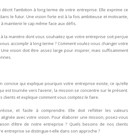
 décrit l’ambition à long terme de votre entreprise. Elle exprime ce
ns le futur. Une vision forte est à la fois ambitieuse et motivante,
e à maintenir le cap même face aux défis.
z à la manière dont vous souhaitez que votre entreprise soit perçue
z-vous accomplir à long terme ? Comment voulez-vous changer votre
? Une vision doit être assez large pour inspirer, mais suffisamment
iennes.
on concise qui explique pourquoi votre entreprise existe, ce qu’elle
 qui est tournée vers l’avenir, la mission se concentre sur le présent.
os clients et explique comment vous comptez le faire.
récise, et facile à comprendre. Elle doit refléter les valeurs
 alignée avec votre vision. Pour élaborer une mission, posez-vous
raison d’être de notre entreprise ? Quels besoins de nos clients
e entreprise se distingue-t-elle dans son approche ?