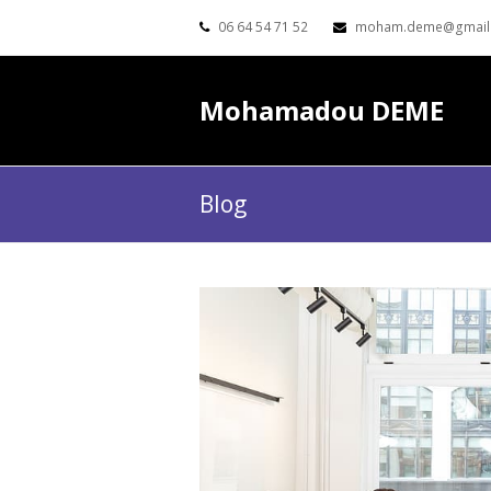
06 64 54 71 52
moham.deme@gmail
Mohamadou DEME
Blog