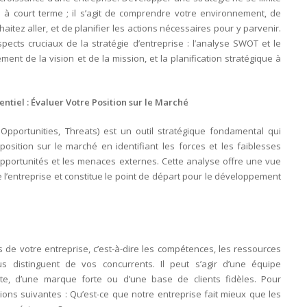
s à court terme ; il s’agit de comprendre votre environnement, de
haitez aller, et de planifier les actions nécessaires pour y parvenir.
spects cruciaux de la stratégie d’entreprise : l’analyse SWOT et le
ent de la vision et de la mission, et la planification stratégique à
tiel : Évaluer Votre Position sur le Marché
pportunities, Threats) est un outil stratégique fondamental qui
osition sur le marché en identifiant les forces et les faiblesses
 opportunités et les menaces externes. Cette analyse offre une vue
e l’entreprise et constitue le point de départ pour le développement
s de votre entreprise, c’est-à-dire les compétences, les ressources
s distinguent de vos concurrents. Il peut s’agir d’une équipe
te, d’une marque forte ou d’une base de clients fidèles. Pour
tions suivantes : Qu’est-ce que notre entreprise fait mieux que les