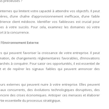
us précieuses ?
internes qui limitent votre capacité à atteindre vos objectifs. Il peut
ères, d’une chaîne d’approvisionnement inefficace, d’une faible
ence client médiocre. Identifier vos faiblesses est crucial pour
cles à votre succès. Pour cela, examinez les domaines où votre
rt à la concurrence.
e l’Environnement Externe
s qui peuvent favoriser la croissance de votre entreprise. Il peut
ation, de changements réglementaires favorables, d’innovations
hés à conquérir. Pour saisir ces opportunités, il est essentiel de
nt et de repérer les signaux faibles qui peuvent annoncer des
eurs externes qui peuvent nuire à votre entreprise. Elles peuvent
ux concurrents, des évolutions technologiques disruptives, des
encore des crises économiques. Anticiper ces menaces et élaborer
rtie essentielle du processus stratégique.