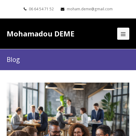
06 64 54 71 52
moham.deme@gmail.com
Mohamadou DEME
Blog