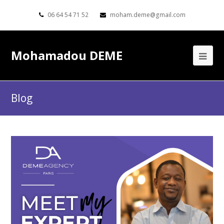
06 64 54 71 52
moham.deme@gmail.com
Mohamadou DEME
Blog