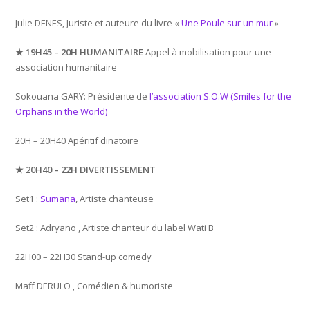
Julie DENES, Juriste et auteure du livre «
Une Poule sur un mur
»
★ 19H45 – 20H HUMANITAIRE
Appel à mobilisation pour une
association humanitaire
Sokouana GARY: Présidente de
l’association S.O.W (Smiles for the
Orphans in the World)
20H – 20H40 Apéritif dinatoire
★ 20H40 – 22H DIVERTISSEMENT
Set1 :
Sumana
, Artiste chanteuse
Set2 : Adryano , Artiste chanteur du label Wati B
22H00 – 22H30 Stand-up comedy
Maff DERULO , Comédien & humoriste