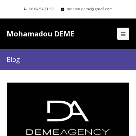
06 64 54 71 52
moham.deme@gmail.com
Mohamadou DEME
Blog