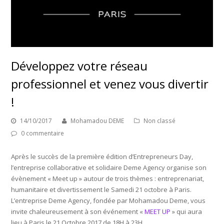
Développez votre réseau
professionnel et venez vous divertir
!
14/10/2017
Mohamadou DEME
Non classé
0 commentaire
Après le succès de la première édition d’Entrepreneurs Day,
l’entreprise collaborative et solidaire Deme Agency organise son
évènement « Meet up » autour de trois thèmes : entreprenariat,
humanitaire et divertissement le Samedi 21 octobre à Paris.
L’entreprise Deme Agency, fondée par Mohamadou Deme, vous
invite chaleureusement à son événement «
MEET UP
» qui aura
lieu à Paris le 21 Octobre 2017 de 18H à 23H.