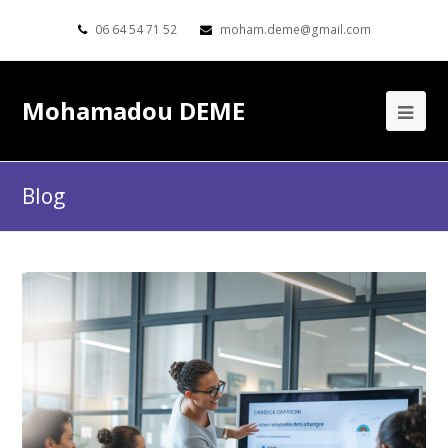
06 64 54 71 52
moham.deme@gmail.com
Mohamadou DEME
Blog